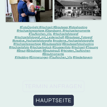
#FotoDaylight #Hochzeit #Brautpaar #fotoshooting
#Hochzeitsreportage #Standsamt #Hochzeitsmomente
#Taufkirchen_Vils
#Hochzeitsfotograf
#Hochzeitsfotograf_mit_Leidenschaft
#Brautpaar_Fotograf
#kreative_Hochzeitsfotografie
#moderne_Hochzeitsfotografie
#Hochzeitsreportage
#Brautpaarbild
#Brautpaarfotoshooting
#Hochzeitsfoto
#Hochzeitsglück
#Gruppenfoto
#Hochzeit
#Trauung
#Braut
#Bräutigam
#Brautstrauß
#Heiraten_Taufkirchen
#Brautmomente
#Wedding
#Erinnerungen
#Taufkirchen_Vils
#Niederbayern
TERMIN ANFRAGEN
HAUPTSEITE